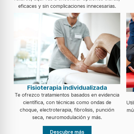
eficaces y sin complicaciones innecesarias.
Fisioterapia individualizada
Te ofrezco tratamientos basados en evidencia
científica, con técnicas como ondas de
Uti
choque, electroterapia, fibrolisis, punción
mús
seca, neuromodulación y más.
Descubre más